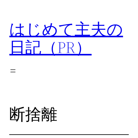
内
容
はじめて主夫の
を
ス
日記（PR）
キ
ッ
プ
断捨離