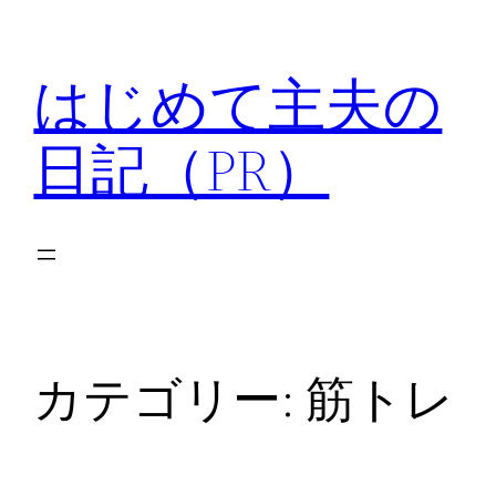
内
容
はじめて主夫の
を
ス
日記（PR）
キ
ッ
プ
カテゴリー:
筋トレ